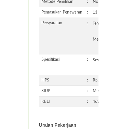
Metode Pemilihan
:
Non-Tender
Pemasukan Penawaran
:
11 November 2025 
Persyaratan
:
Terdaftar sebagai m
Memiliki pengalama
Spesifikasi
:
Sesuai dokumen ter
HPS
:
Rp. 326.378.250,00
SIUP
:
Menengah
KBLI
:
46900 - PERDAGA
Uraian Pekerjaan