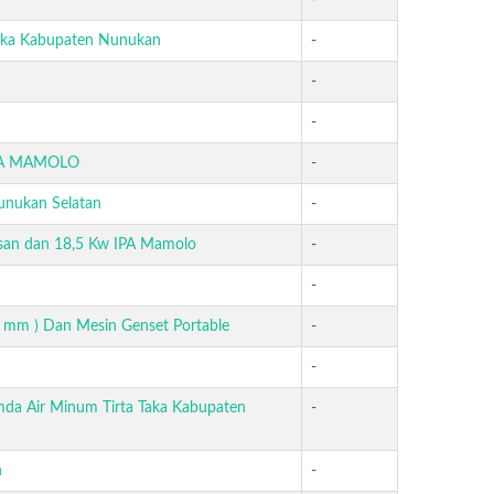
-
Taka Kabupaten Nunukan
-
-
-
PA MAMOLO
-
nunukan Selatan
-
usan dan 18,5 Kw IPA Mamolo
-
-
 mm ) Dan Mesin Genset Portable
-
-
mda Air Minum Tirta Taka Kabupaten
-
n
-