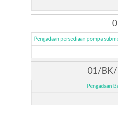
01/PB/
Pengadaan persediaan pompa submersible dan
01/BK/PERU
Pengadaan Bahan Kimia