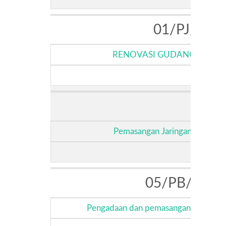
01/PJ/06-
RENOVASI GUDANG BAHAN
01/P
Pemasangan Jaringan Pipanisas
05/PB/PRO
Pengadaan dan pemasangan Inverter 